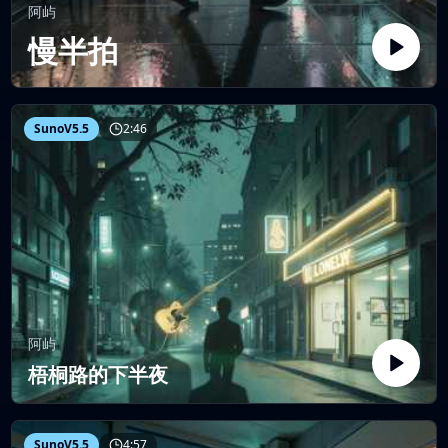
阿屿
慢半拍
SunoV5.5
2:46
阿屿
梧桐路的下半夜
SunoV5.5
4:57