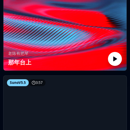
老陈有把琴
那年台上
SunoV5.5
3:57