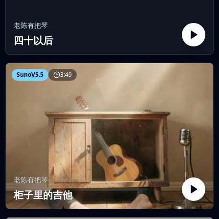
老陈有把琴
四十以后
SunoV5.5
3:49
老陈有把琴
柜子里的吉他