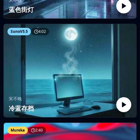
蓝色街灯
SunoV5.5
4:02
宋不晚
冷蓝存档
Mureka
2:40