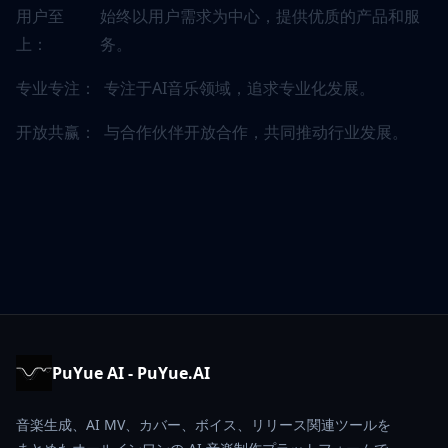
用户至
始终以用户需求为中心，提供优质的产品和服
上：
务。
专业专注：
专注于AI音乐领域，追求专业化发展。
开放共赢：
与合作伙伴开放合作，共同推动行业发展。
PuYue AI - PuYue.AI
音楽生成、AI MV、カバー、ボイス、リリース関連ツールを