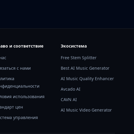
аво и соответствие
Экосистема
нас
Free Stem Splitter
язаться с нами
Best AI Music Generator
литика
AI Music Quality Enhancer
нфиденциальности
Avcado AI
ловия использования
CAVN AI
андарт цен
AI Music Video Generator
стема управления