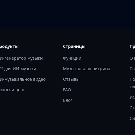
родукты
Страницы
Пр
И-генератор музыки
Функции
О 
PI для ИИ-музыки
Музыкальная витрина
Св
И-музыкальное видео
Отзывы
По
ко
ланы и цены
FAQ
Ус
Блог
Ст
Си