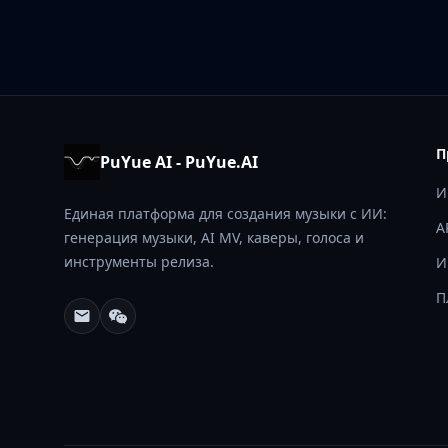
П
PuYue AI - PuYue.AI
И
Единая платформа для создания музыки с ИИ:
A
генерация музыки, AI MV, каверы, голоса и
инструменты релиза.
И
П