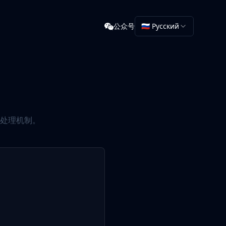
公众号
🇷🇺 Русский
处理机制。