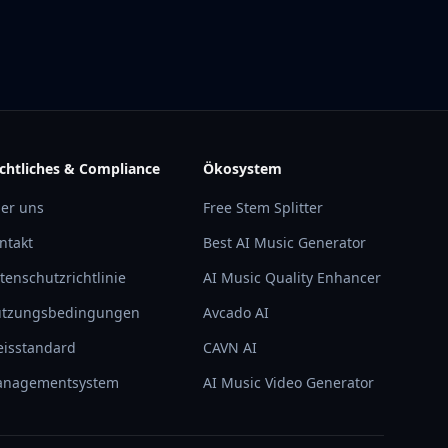
chtliches & Compliance
Ökosystem
er uns
Free Stem Splitter
ntakt
Best AI Music Generator
tenschutzrichtlinie
AI Music Quality Enhancer
tzungsbedingungen
Avcado AI
eisstandard
CAVN AI
nagementsystem
AI Music Video Generator