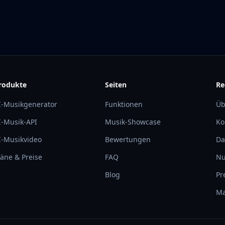
rodukte
Seiten
Re
I-Musikgenerator
Funktionen
Üb
I-Musik-API
Musik-Showcase
Ko
I-Musikvideo
Bewertungen
Da
läne & Preise
FAQ
Nu
Blog
Pr
Ma