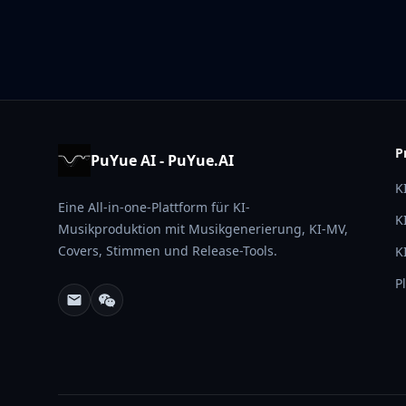
P
PuYue AI - PuYue.AI
K
Eine All-in-one-Plattform für KI-
K
Musikproduktion mit Musikgenerierung, KI-MV,
Covers, Stimmen und Release-Tools.
K
P